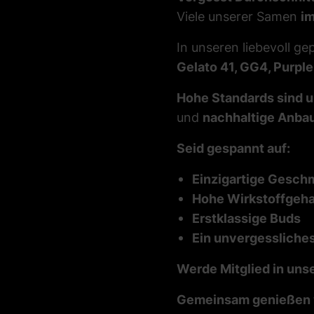
Viele unserer Samen
im
In unseren liebevoll g
Gelato 41, GG4, Purpl
Hohe Standards sind un
und
nachhaltige Anb
Seid gespannt auf:
Einzigartige Gesch
Hohe Wirkstoffgeha
Erstklassige Buds
Ein unvergessliche
Werde Mitglied in uns
Gemeinsam genießen wi