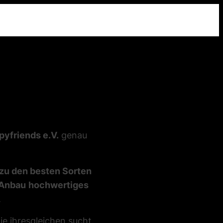
pyfriends e.V.
genau
 zu den besten Sorten
Anbau
hochwertiges
.
die ihresgleichen sucht.