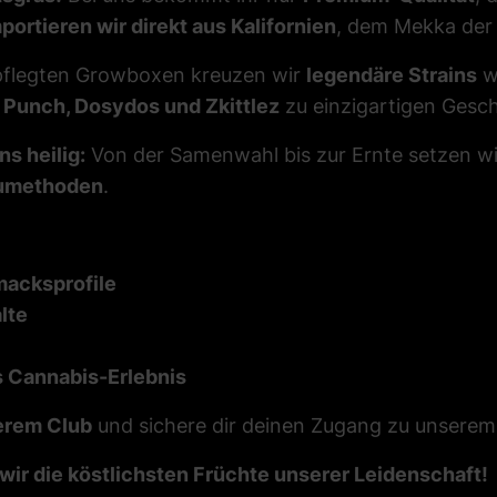
portieren wir direkt aus Kalifornien
, dem Mekka der 
epflegten Growboxen kreuzen wir
legendäre Strains
w
e Punch, Dosydos und Zkittlez
zu einzigartigen Gesc
s heilig:
Von der Samenwahl bis zur Ernte setzen wi
aumethoden
.
macksprofile
lte
s Cannabis-Erlebnis
erem Club
und sichere dir deinen Zugang zu unserem
r die köstlichsten Früchte unserer Leidenschaft!