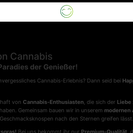
on Cannabis
aradies der Genießer!
 unvergessliches Cannabis-Erlebnis? Dann seid bei
Hap
chaft von
Cannabis-Enthusiasten
, die sich der
Liebe
 haben. Gemeinsam bauen wir in unserem
modernen 
 Geschmacksknospen nach den Sternen greifen lässt
sgras!
Bei uns bekommt ihr nur
Premium-Qualität
, 