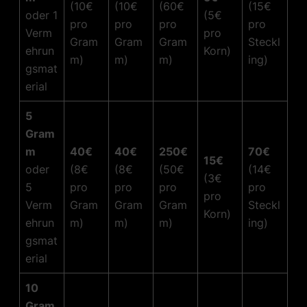
(10€
(10€
(60€
(15€
oder 1
(5€
pro
pro
pro
pro
Verm
pro
Gram
Gram
Gram
Steckl
ehrun
Korn)
m)
m)
m)
ing)
gsmat
erial
5
Gram
m
40€
40€
250€
70€
15€
oder
(8€
(8€
(50€
(14€
(3€
5
pro
pro
pro
pro
pro
Verm
Gram
Gram
Gram
Steckl
Korn)
ehrun
m)
m)
m)
ing)
gsmat
erial
10
Gram