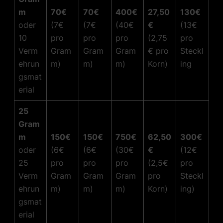
m
70€
70€
400€
27,50
130€
oder
(7€
(7€
(40€
€
(13€
10
pro
pro
pro
(2,75
pro
Verm
Gram
Gram
Gram
€ pro
Steckl
ehrun
m)
m)
m)
Korn)
ing
gsmat
erial
25
Gram
m
150€
150€
750€
62,50
300€
oder
(6€
(6€
(30€
€
(12€
25
pro
pro
pro
(2,5€
pro
Verm
Gram
Gram
Gram
pro
Steckl
ehrun
m)
m)
m)
Korn)
ing)
gsmat
erial